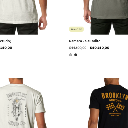
10
%
OFF
(crudo)
Remera - Sausalito
.140,00
$44.600,00
$40.140,00