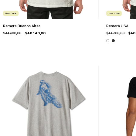
10
%
OFF
10
%
OFF
Remera Buenos Aires
Remera USA
$44.600,00
$40.140,00
$44.600,00
$40