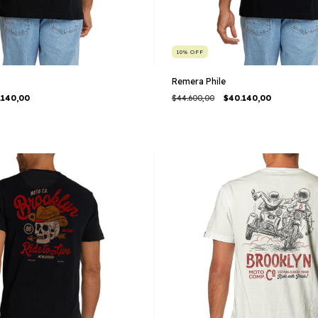
10
%
OFF
Remera Phile
.140,00
$44.600,00
$40.140,00