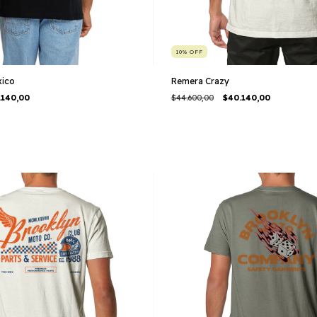
10
%
OFF
ico
Remera Crazy
.140,00
$44.600,00
$40.140,00