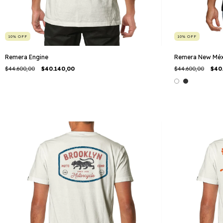
10
%
OFF
10
%
OFF
Remera Engine
Remera New Méx
$44.600,00
$40.140,00
$44.600,00
$40