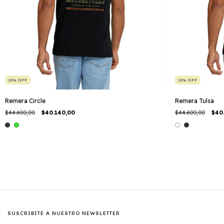
10
%
OFF
10
%
OFF
Remera Circle
Remera Tulsa
$44.600,00
$40.140,00
$44.600,00
$40
SUSCRIBITE A NUESTRO NEWSLETTER