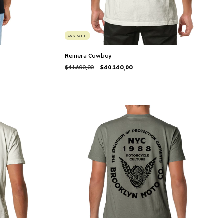
10
%
OFF
Remera Cowboy
$44.600,00
$40.140,00