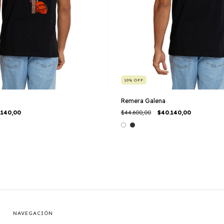
10
%
OFF
Remera Galena
.140,00
$44.600,00
$40.140,00
NAVEGACIÓN