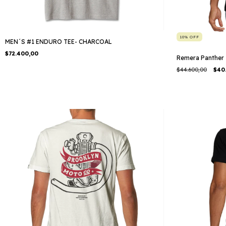
10
%
OFF
MEN´S #1 ENDURO TEE- CHARCOAL
$72.400,00
Remera Panther
$44.600,00
$40