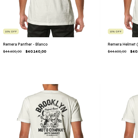
10
%
OFF
10
%
OFF
Remera Panther - Blanco
Remera Helmet 
$44.600,00
$40.140,00
$44.600,00
$40