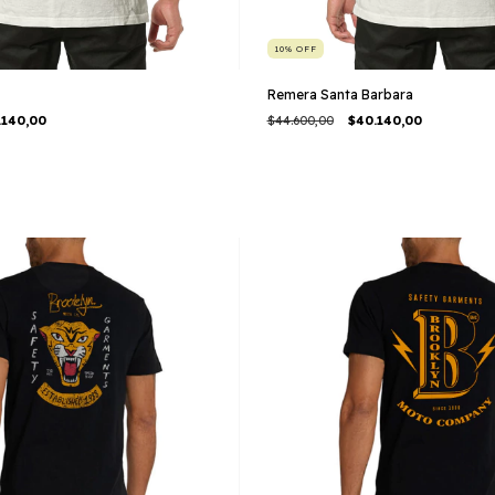
10
%
OFF
Remera Santa Barbara
.140,00
$44.600,00
$40.140,00