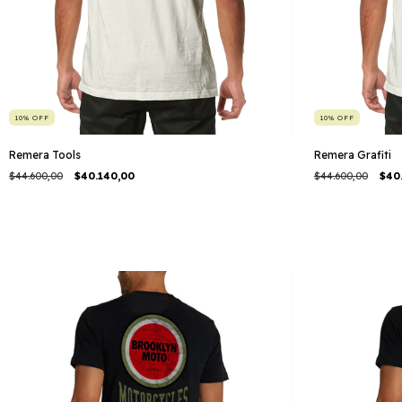
10
%
OFF
10
%
OFF
Remera Tools
Remera Grafiti
$44.600,00
$40.140,00
$44.600,00
$40