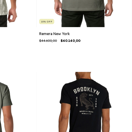
10
%
OFF
Remera New York
$44.600,00
$40.140,00